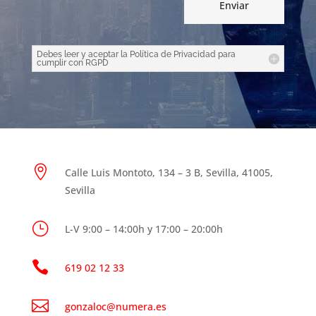
Enviar
Debes leer y aceptar la Política de Privacidad para
cumplir con RGPD

Calle Luis Montoto, 134 – 3 B, Sevilla, 41005,
Sevilla
}
L-V 9:00 – 14:00h y 17:00 – 20:00h

619 02 12 33

gonzaloc@numera.es