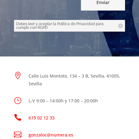
Enviar
Debes leer y aceptar la Política de Privacidad para
cumplir con RGPD

Calle Luis Montoto, 134 – 3 B, Sevilla, 41005,
Sevilla
}
L-V 9:00 – 14:00h y 17:00 – 20:00h

619 02 12 33

gonzaloc@numera.es