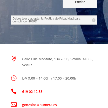
Enviar
Debes leer y aceptar la Política de Privacidad para
cumplir con RGPD

Calle Luis Montoto, 134 – 3 B, Sevilla, 41005,
Sevilla
}
L-V 9:00 – 14:00h y 17:00 – 20:00h

619 02 12 33

gonzaloc@numera.es