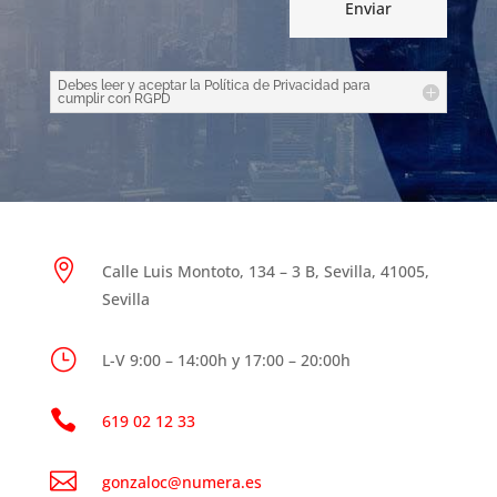
Enviar
Debes leer y aceptar la Política de Privacidad para
cumplir con RGPD

Calle Luis Montoto, 134 – 3 B, Sevilla, 41005,
Sevilla
}
L-V 9:00 – 14:00h y 17:00 – 20:00h

619 02 12 33

gonzaloc@numera.es