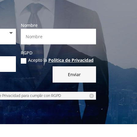
Nombre
RGPD
Acepto la
Política de Privacidad
Enviar
 de Privacidad para cumplir con RGPD