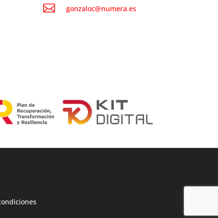

gonzaloc@numera.es
condiciones