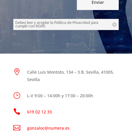
Enviar
Debes leer y aceptar la Política de Privacidad para
cumplir con RGPD

Calle Luis Montoto, 134 – 3 B, Sevilla, 41005,
Sevilla
}
L-V 9:00 – 14:00h y 17:00 – 20:00h

619 02 12 33

gonzaloc@numera.es